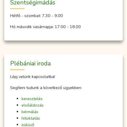
Szent­ség­imá­dás
Hétfő - szombat: 7.30 - 9.00
Hó második vasárnapja: 17.00 - 18.00
Plébániai iroda
Lépj velünk kapcsolatba!
Segíteni tudunk a következő ügyekben:
keresztelés
elsőáldozás
bérmálás
hitoktatás
esküvő