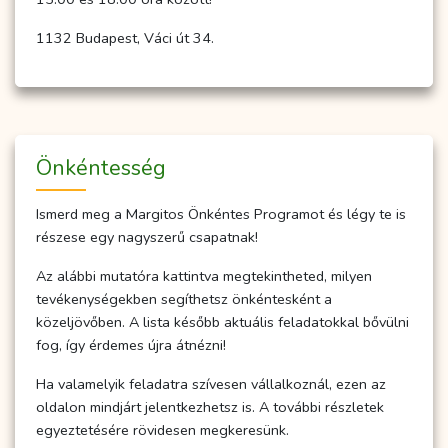
1132 Budapest, Váci út 34.
Önkéntesség
Ismerd meg a Margitos Önkéntes Programot és légy te is
részese egy nagyszerű csapatnak!
Az alábbi mutatóra kattintva megtekintheted, milyen
tevékenységekben segíthetsz önkéntesként a
közeljövőben. A lista később aktuális feladatokkal bővülni
fog, így érdemes újra átnézni!
Ha valamelyik feladatra szívesen vállalkoznál, ezen az
oldalon mindjárt jelentkezhetsz is. A további részletek
egyeztetésére rövidesen megkeresünk.