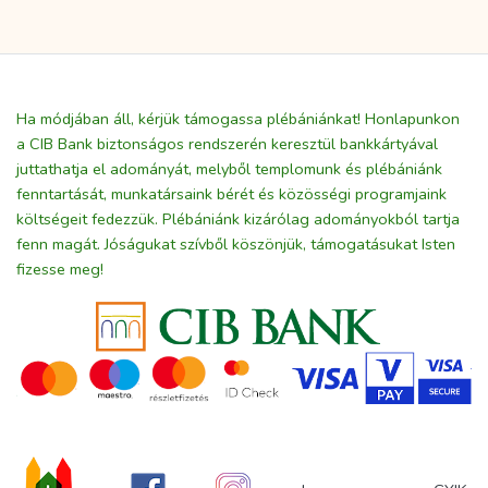
Ha módjában áll, kérjük támogassa plébániánkat! Honlapunkon
a CIB Bank biztonságos rendszerén keresztül bankkártyával
juttathatja el adományát, melyből templomunk és plébániánk
fenntartását, munkatársaink bérét és közösségi programjaink
költségeit fedezzük. Plébániánk kizárólag adományokból tartja
fenn magát. Jóságukat szívből köszönjük, támogatásukat Isten
fizesse meg!