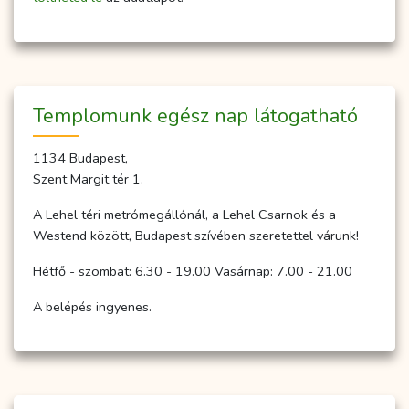
Temp­­lo­­munk egész nap lá­to­gat­ha­tó
1134 Budapest,
Szent Margit tér 1.
A Lehel téri metrómegállónál, a Lehel Csarnok és a
Westend között, Budapest szívében szeretettel várunk!
Hétfő - szombat: 6.30 - 19.00 Vasárnap: 7.00 - 21.00
A belépés ingyenes.