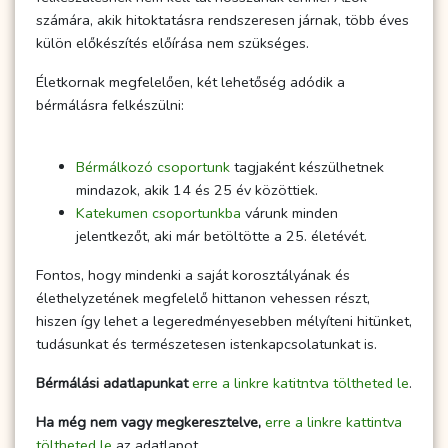
számára, akik hitoktatásra rendszeresen járnak, több éves
külön előkészítés előírása nem szükséges.
Életkornak megfelelően, két lehetőség adódik a
bérmálásra felkészülni:
Bérmálkozó csoportunk
tagjaként készülhetnek
mindazok, akik 14 és 25 év közöttiek.
Katekumen csoportunkba
várunk minden
jelentkezőt, aki már betöltötte a 25. életévét.
Fontos, hogy mindenki a saját korosztályának és
élethelyzetének megfelelő hittanon vehessen részt,
hiszen így lehet a legeredményesebben mélyíteni hitünket,
tudásunkat és természetesen istenkapcsolatunkat is.
Bérmálási adatlapunkat
erre a linkre katitntva töltheted le
.
Ha még nem vagy megkeresztelve,
erre a linkre kattintva
töltheted le
az adatlapot.