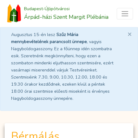
Budapest-Újlipótvárosi
Árpád-házi Szent Margit Plébánia
×
Augusztus 15-én lesz
Szűz Mária
mennybevételének parancsolt ünnepe
, vagyis
Nagyboldogasszony. Ez a főünnep idén szombatra
esik. Szeretnénk megkönnyíteni, hogy ezen a
szombaton mindenki eljuthasson szentmisére, ezért
vasárnapi miserenddel várjuk Testvéreinket.
Szentmiséink 7.30, 9.00, 10.30, 12.00, 18.00 és
19.30 órakor kezdődnek, ezeken kívül a péntek
18.00 órai szentmise előesti miseként is érvényes
Nagyboldogasszony ünnepére.
Bérmálás