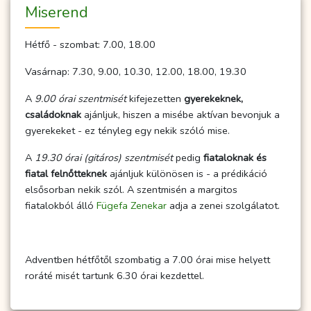
Miserend
Hétfő - szombat: 7.00, 18.00
Vasárnap: 7.30, 9.00, 10.30, 12.00, 18.00, 19.30
A
9.00 órai szentmisét
kifejezetten
gyerekeknek,
családoknak
ajánljuk, hiszen a misébe aktívan bevonjuk a
gyerekeket - ez tényleg egy nekik szóló mise.
A
19.30 órai (gitáros) szentmisét
pedig
fiataloknak és
fiatal felnőtteknek
ajánljuk különösen is - a prédikáció
elsősorban nekik szól. A szentmisén a margitos
fiatalokból álló
Fügefa Zenekar
adja a zenei szolgálatot.
Adventben hétfőtől szombatig a 7.00 órai mise helyett
roráté misét tartunk 6.30 órai kezdettel.