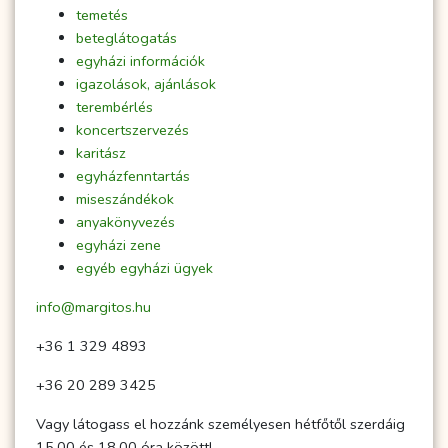
temetés
beteglátogatás
egyházi információk
igazolások, ajánlások
terembérlés
koncertszervezés
karitász
egyházfenntartás
miseszándékok
anyakönyvezés
egyházi zene
egyéb egyházi ügyek
info@margitos.hu
+36 1 329 4893
+36 20 289 3425
Vagy látogass el hozzánk személyesen hétfőtől szerdáig
15.00 és 18.00 óra között!