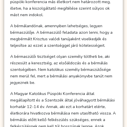
püspöki konferencia más életkort nem határozott meg,
illetve, ha a kiszolgáltató megítélése szerint súlyos ok
mást nem indokol.
A bérmálandónak, amennyiben lehetséges, legyen
bérmaszülője. A bérmaszülő feladata azon lenni, hogy a
megbérmált Krisztus valódi tanújaként viselkedjék és
teljesítse az ezzel a szentséggel járó kötelességeit.
A bérmaszülői tisztséget olyan személy töltheti be, aki
részesült a keresztség, az elsőáldozás és a bérmálás
szentségében. Nem katolikus személy bérmaszülősége
nem merül fel, mert a bérmálási anyakönyvbe tanút nem
jegyeznek be.
A Magyar Katolikus Püspöki Konferencia által
megállapított és a Szentszék által jóváhagyott bérmálási
korhatár 12-14 év. Annak, aki ezt a korhatárt elérte,
életkorára hivatkozva bérmálása nem utasítható vissza. A
bérmálás előtt kellő felkészülés szükséges, ennek a
felkészülésnek nem kell túl hosszúnak lennie. Azok