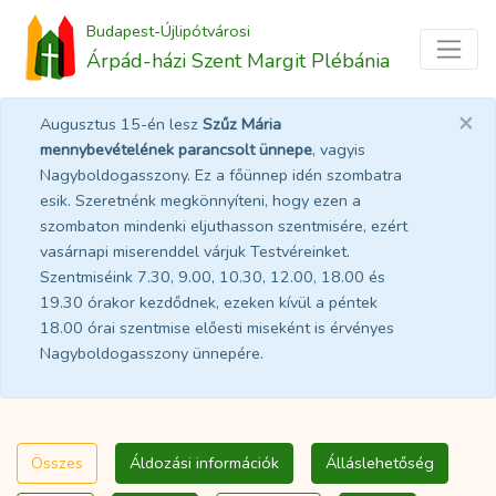
Budapest-Újlipótvárosi
Árpád-házi Szent Margit Plébánia
×
Augusztus 15-én lesz
Szűz Mária
mennybevételének parancsolt ünnepe
, vagyis
Nagyboldogasszony. Ez a főünnep idén szombatra
esik. Szeretnénk megkönnyíteni, hogy ezen a
szombaton mindenki eljuthasson szentmisére, ezért
vasárnapi miserenddel várjuk Testvéreinket.
Szentmiséink 7.30, 9.00, 10.30, 12.00, 18.00 és
19.30 órakor kezdődnek, ezeken kívül a péntek
18.00 órai szentmise előesti miseként is érvényes
Nagyboldogasszony ünnepére.
Összes
Áldozási információk
Álláslehetőség