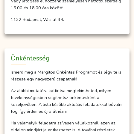
Vagy látogass el hozzánk személyesen hétfőtől szerdáig
15.00 és 18.00 óra között!
1132 Budapest, Váci út 34.
Önkéntesség
Ismerd meg a Margitos Önkéntes Programot és légy te is
részese egy nagyszerű csapatnak!
Az alábbi mutatóra kattintva megtekintheted, milyen
tevékenységekben segíthetsz önkéntesként a
közeljövőben. A lista később aktuális feladatokkal bővülni
fog, így érdemes újra átnézni!
Ha valamelyik feladatra szívesen vállalkoznál, ezen az
oldalon mindjárt jelentkezhetsz is. A további részletek