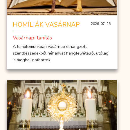
HOMÍLIÁK VASÁRNAP
2026. 07. 26.
Vasárnapi tanítás
A templomunkban vasárnap elhangzott
szentbeszédekből néhányat hangfelvételről utólag
is meghallgathattok.