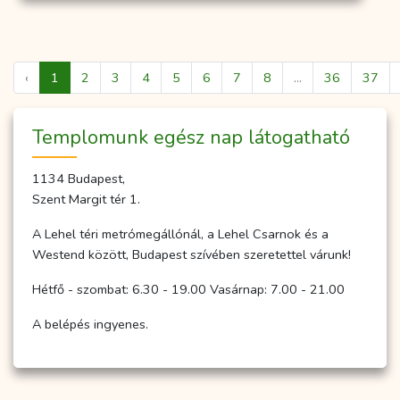
‹
1
2
3
4
5
6
7
8
...
36
37
Temp­­lo­­munk egész nap lá­to­gat­ha­tó
1134 Budapest,
Szent Margit tér 1.
A Lehel téri metrómegállónál, a Lehel Csarnok és a
Westend között, Budapest szívében szeretettel várunk!
Hétfő - szombat: 6.30 - 19.00 Vasárnap: 7.00 - 21.00
A belépés ingyenes.