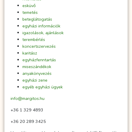
esküvő
temetés
beteglátogatás
egyházi információk
igazolások, ajánlások
terembérlés
koncertszervezés
karitász
egyházfenntartás
miseszándékok
anyakönyvezés
egyházi zene
egyéb egyházi ügyek
info@margitos.hu
+36 1 329 4893
+36 20 289 3425