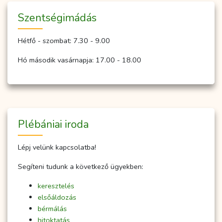
Szent­ség­imá­dás
Hétfő - szombat: 7.30 - 9.00
Hó második vasárnapja: 17.00 - 18.00
Plébániai iroda
Lépj velünk kapcsolatba!
Segíteni tudunk a következő ügyekben:
keresztelés
elsőáldozás
bérmálás
hitoktatás