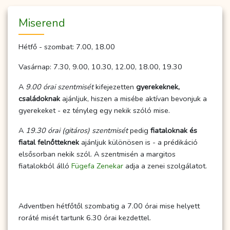
Miserend
Hétfő - szombat: 7.00, 18.00
Vasárnap: 7.30, 9.00, 10.30, 12.00, 18.00, 19.30
A
9.00 órai szentmisét
kifejezetten
gyerekeknek,
családoknak
ajánljuk, hiszen a misébe aktívan bevonjuk a
gyerekeket - ez tényleg egy nekik szóló mise.
A
19.30 órai (gitáros) szentmisét
pedig
fiataloknak és
fiatal felnőtteknek
ajánljuk különösen is - a prédikáció
elsősorban nekik szól. A szentmisén a margitos
fiatalokból álló
Fügefa Zenekar
adja a zenei szolgálatot.
Adventben hétfőtől szombatig a 7.00 órai mise helyett
roráté misét tartunk 6.30 órai kezdettel.