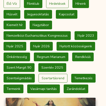
Élő Víz
Filmklub
Hirdetések
Híreink
Húsvét
Jegyesoktatás
Kapcsolat
Kiemelt hír
Nagytábor
Nemzetközi Eucharisztikus Kongresszus
Nyár 2023
Nyár 2025
Nyár 2026
Nyitott közösségeink
Önkéntesség
Regnum Marianum
Rendkívüli
Szent Margit 90
Szentév 2025
Szentségimádás
Szertartásrend
Temetkezés
Termeink
Vasárnapi tanítás
Zarándoklat