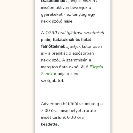
családoknak
ajánljuk, hiszen a
misébe aktívan bevonjuk a
gyerekeket - ez tényleg egy
nekik szóló mise.
A
19.30 órai (gitáros) szentmisét
pedig
fiataloknak és fiatal
felnőtteknek
ajánljuk különösen
is - a prédikáció elsősorban
nekik szól. A szentmisén a
margitos fiatalokból álló
Fügefa
Zenekar
adja a zenei
szolgálatot.
Adventben hétfőtől szombatig a
7.00 órai mise helyett roráté
misét tartunk 6.30 órai
kezdettel.