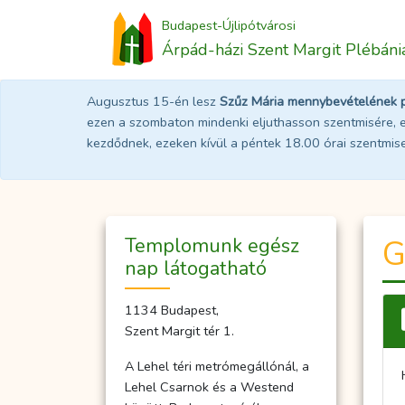
Budapest-Újlipótvárosi
Árpád-házi Szent Margit Plébáni
Augusztus 15-én lesz
Szűz Mária mennybevételének 
ezen a szombaton mindenki eljuthasson szentmisére, e
kezdődnek, ezeken kívül a péntek 18.00 órai szentmi
Temp­­lo­­munk egész
G
nap lá­to­gat­ha­tó
1134 Budapest,
Szent Margit tér 1.
A Lehel téri metrómegállónál, a
Lehel Csarnok és a Westend