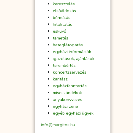
keresztelés
elsőáldozás
bérmálás
hitoktatás
esküvő
temetés
beteglátogatás
egyházi információk
igazolások, ajánlások
terembérlés
koncertszervezés
karitász
egyházfenntartás
miseszándékok
anyakönyvezés
egyházi zene
egyéb egyházi ügyek
info@margitos.hu