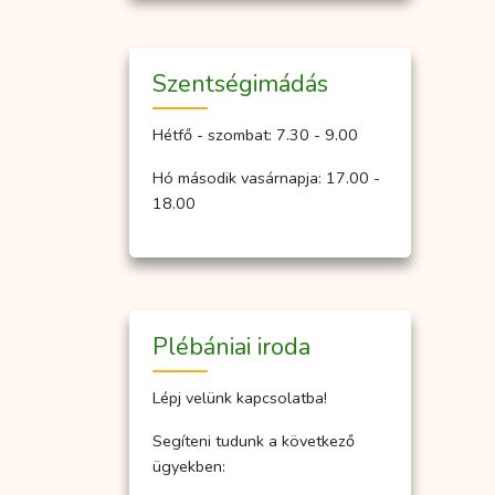
Szent­ség­imá­dás
Hétfő - szombat: 7.30 - 9.00
Hó második vasárnapja: 17.00 -
18.00
Plébániai iroda
Lépj velünk kapcsolatba!
Segíteni tudunk a következő
ügyekben: