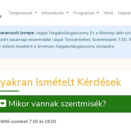
Templomunk
Információk
Programok
Hírek
Naptár
a
parancsolt ünnepe
, vagyis Nagyboldogasszony. Ez a főünnep idén sz
zért vasárnapi miserenddel várjuk Testvéreinket. Szentmiséink 7.30, 
se előesti miseként is érvényes Nagyboldogasszony ünnepére.
yakran Ismételt Kérdések
Mikor vannak szentmisék?
Hétfő-szombat: 7.00 és 18.00