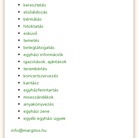
keresztelés
elsőáldozás
bérmálás
hitoktatás
esküvő
temetés
beteglátogatás
egyházi információk
igazolások, ajánlások
terembérlés
koncertszervezés
karitász
egyházfenntartás
miseszándékok
anyakönyvezés
egyházi zene
egyéb egyházi ügyek
info@margitos.hu