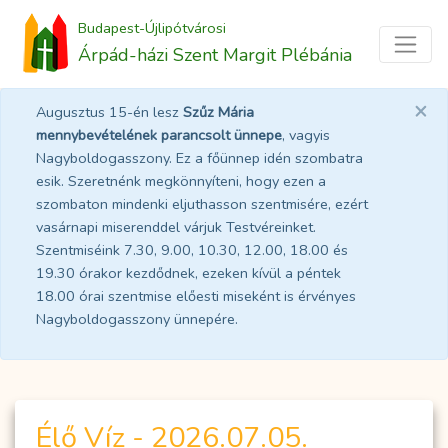
Budapest-Újlipótvárosi
Árpád-házi Szent Margit Plébánia
×
Augusztus 15-én lesz
Szűz Mária
mennybevételének parancsolt ünnepe
, vagyis
Nagyboldogasszony. Ez a főünnep idén szombatra
esik. Szeretnénk megkönnyíteni, hogy ezen a
szombaton mindenki eljuthasson szentmisére, ezért
vasárnapi miserenddel várjuk Testvéreinket.
Szentmiséink 7.30, 9.00, 10.30, 12.00, 18.00 és
19.30 órakor kezdődnek, ezeken kívül a péntek
18.00 órai szentmise előesti miseként is érvényes
Nagyboldogasszony ünnepére.
Élő Víz - 2026.07.05.