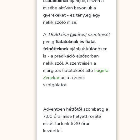
családoknak
ajánljuk, hiszen a
misébe aktívan bevonjuk a
gyerekeket - ez tényleg egy
nekik szóló mise.
A
19.30 órai (gitáros) szentmisét
pedig
fiataloknak és fiatal
felnőtteknek
ajánljuk különösen
is - a prédikáció elsősorban
nekik szól. A szentmisén a
margitos fiatalokból álló
Fügefa
Zenekar
adja a zenei
szolgálatot.
Adventben hétfőtől szombatig a
7.00 órai mise helyett roráté
misét tartunk 6.30 órai
kezdettel.