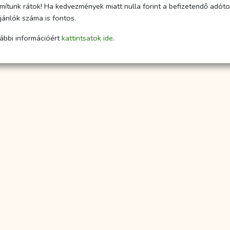
mítunk rátok! Ha kedvezmények miatt nulla forint a befizetendő adótok
ajánlók száma is fontos.
ábbi információért
kattintsatok ide
.