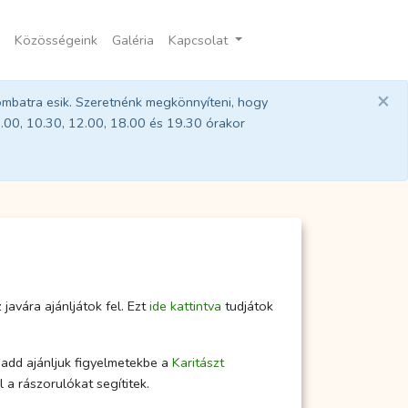
Közösségeink
Galéria
Kapcsolat
×
ombatra esik. Szeretnénk megkönnyíteni, hogy
9.00, 10.30, 12.00, 18.00 és 19.30 órakor
avára ajánljátok fel. Ezt
ide kattintva
tudjátok
add ajánljuk figyelmetekbe a
Karitászt
 a rászorulókat segítitek.