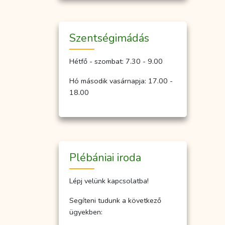
Szent­ség­imá­dás
Hétfő - szombat: 7.30 - 9.00
Hó második vasárnapja: 17.00 -
18.00
Plébániai iroda
Lépj velünk kapcsolatba!
Segíteni tudunk a következő
ügyekben: