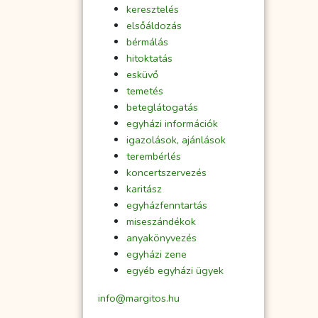
keresztelés
elsőáldozás
bérmálás
hitoktatás
esküvő
temetés
beteglátogatás
egyházi információk
igazolások, ajánlások
terembérlés
koncertszervezés
karitász
egyházfenntartás
miseszándékok
anyakönyvezés
egyházi zene
egyéb egyházi ügyek
info@margitos.hu