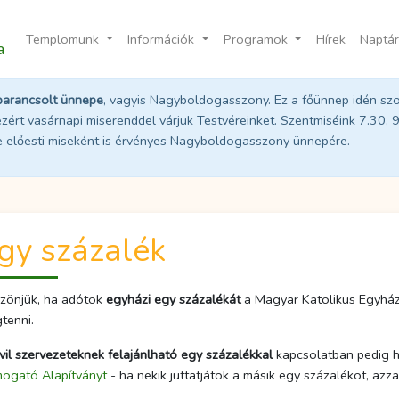
Templomunk
Információk
Programok
Hírek
Naptár
a
parancsolt ünnepe
, vagyis Nagyboldogasszony. Ez a főünnep idén sz
zért vasárnapi miserenddel várjuk Testvéreinket. Szentmiséink 7.30, 
se előesti miseként is érvényes Nagyboldogasszony ünnepére.
gy százalék
zönjük, ha adótok
egyházi egy százalékát
a Magyar Katolikus Egyház j
tenni.
ivil szervezeteknek felajánlható egy százalékkal
kapcsolatban pedig h
ogató Alapítványt
- ha nekik juttatjátok a másik egy százalékot, azzal