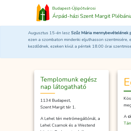
Budapest-Újlipótvárosi
Árpád-házi Szent Margit Plébáni
Augusztus 15-én lesz
Szűz Mária mennybevételének 
ezen a szombaton mindenki eljuthasson szentmisére, e
kezdődnek, ezeken kívül a péntek 18.00 órai szentmi
Temp­­lo­­munk egész
E
nap lá­to­gat­ha­tó
Kös
1134 Budapest,
meg
Szent Margit tér 1.
A
c
A Lehel téri metrómegállónál, a
Tám
Lehel Csarnok és a Westend