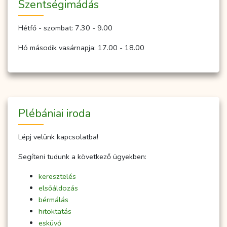
Szent­ség­imá­dás
Hétfő - szombat: 7.30 - 9.00
Hó második vasárnapja: 17.00 - 18.00
Plébániai iroda
Lépj velünk kapcsolatba!
Segíteni tudunk a következő ügyekben:
keresztelés
elsőáldozás
bérmálás
hitoktatás
esküvő