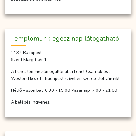
Temp­­lo­­munk egész nap lá­to­gat­ha­tó
1134 Budapest,
Szent Margit tér 1.
A Lehel téri metrómegállónál, a Lehel Csarnok és a
Westend között, Budapest szívében szeretettel várunk!
Hétfő - szombat: 6.30 - 19.00 Vasárnap: 7.00 - 21.00
A belépés ingyenes.