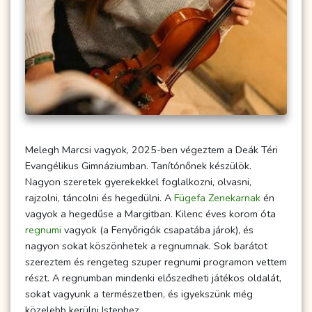
Melegh Marcsi vagyok, 2025-ben végeztem a Deák Téri
Evangélikus Gimnáziumban. Tanítónőnek készülök.
Nagyon szeretek gyerekekkel foglalkozni, olvasni,
rajzolni, táncolni és hegedülni. A
Fügefa Zenekarnak
én
vagyok a hegedűse a Margitban. Kilenc éves korom óta
regnumi
vagyok (a Fenyőrigók csapatába járok), és
nagyon sokat köszönhetek a regnumnak. Sok barátot
szereztem és rengeteg szuper regnumi programon vettem
részt. A regnumban mindenki előszedheti játékos oldalát,
sokat vagyunk a természetben, és igyekszünk még
közelebb kerülni Istenhez.