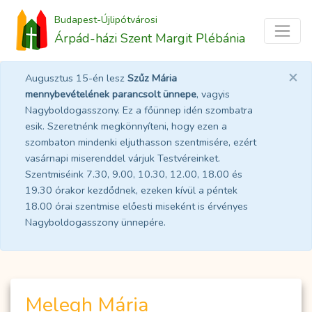
Budapest-Újlipótvárosi
Árpád-házi Szent Margit Plébánia
×
Augusztus 15-én lesz
Szűz Mária
mennybevételének parancsolt ünnepe
, vagyis
Nagyboldogasszony. Ez a főünnep idén szombatra
esik. Szeretnénk megkönnyíteni, hogy ezen a
szombaton mindenki eljuthasson szentmisére, ezért
vasárnapi miserenddel várjuk Testvéreinket.
Szentmiséink 7.30, 9.00, 10.30, 12.00, 18.00 és
19.30 órakor kezdődnek, ezeken kívül a péntek
18.00 órai szentmise előesti miseként is érvényes
Nagyboldogasszony ünnepére.
Melegh Mária