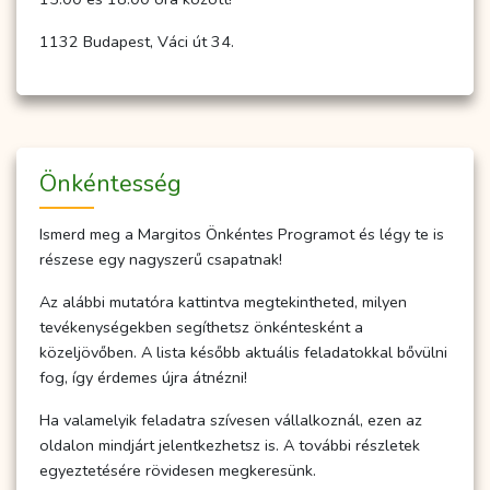
1132 Budapest, Váci út 34.
Önkéntesség
Ismerd meg a Margitos Önkéntes Programot és légy te is
részese egy nagyszerű csapatnak!
Az alábbi mutatóra kattintva megtekintheted, milyen
tevékenységekben segíthetsz önkéntesként a
közeljövőben. A lista később aktuális feladatokkal bővülni
fog, így érdemes újra átnézni!
Ha valamelyik feladatra szívesen vállalkoznál, ezen az
oldalon mindjárt jelentkezhetsz is. A további részletek
egyeztetésére rövidesen megkeresünk.