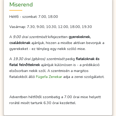
Miserend
Hétfő - szombat: 7.00, 18.00
Vasárnap: 7.30, 9.00, 10.30, 12.00, 18.00, 19.30
A
9.00 órai szentmisét
kifejezetten
gyerekeknek,
családoknak
ajánljuk, hiszen a misébe aktívan bevonjuk a
gyerekeket - ez tényleg egy nekik szóló mise.
A
19.30 órai (gitáros) szentmisét
pedig
fiataloknak és
fiatal felnőtteknek
ajánljuk különösen is - a prédikáció
elsősorban nekik szól. A szentmisén a margitos
fiatalokból álló
Fügefa Zenekar
adja a zenei szolgálatot.
Adventben hétfőtől szombatig a 7.00 órai mise helyett
roráté misét tartunk 6.30 órai kezdettel.