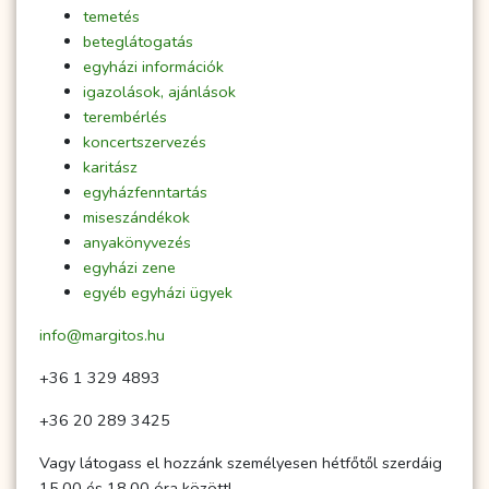
temetés
beteglátogatás
egyházi információk
igazolások, ajánlások
terembérlés
koncertszervezés
karitász
egyházfenntartás
miseszándékok
anyakönyvezés
egyházi zene
egyéb egyházi ügyek
info@margitos.hu
+36 1 329 4893
+36 20 289 3425
Vagy látogass el hozzánk személyesen hétfőtől szerdáig
15.00 és 18.00 óra között!