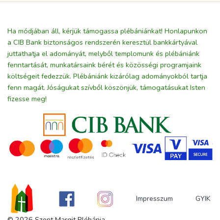
Ha módjában áll, kérjük támogassa plébániánkat! Honlapunkon
a CIB Bank biztonságos rendszerén keresztül bankkártyával
juttathatja el adományát, melyből templomunk és plébániánk
fenntartását, munkatársaink bérét és közösségi programjaink
költségeit fedezzük. Plébániánk kizárólag adományokból tartja
fenn magát. Jóságukat szívből köszönjük, támogatásukat Isten
fizesse meg!
Impresszum
GYIK
© 2026 Szent Margit Plébánia