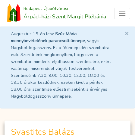
Budapest-Újlipótvárosi
Árpád-házi Szent Margit Plébánia
×
Augusztus 15-én lesz
Szűz Mária
mennybevételének parancsolt ünnepe
, vagyis
Nagyboldogasszony. Ez a főünnep idén szombatra
esik. Szeretnénk megkönnyíteni, hogy ezen a
szombaton mindenki eljuthasson szentmisére, ezért
vasárnapi miserenddel várjuk Testvéreinket.
Szentmiséink 7.30, 9.00, 10.30, 12.00, 18.00 és
19.30 órakor kezdődnek, ezeken kívül a péntek
18.00 órai szentmise előesti miseként is érvényes
Nagyboldogasszony ünnepére.
Svastitcs Balázs