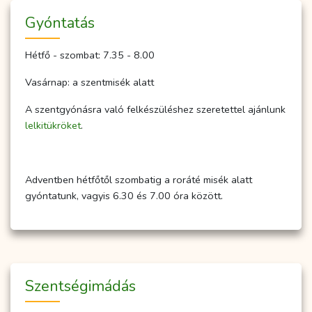
Gyóntatás
Hétfő - szombat: 7.35 - 8.00
Vasárnap: a szentmisék alatt
A szentgyónásra való felkészüléshez szeretettel ajánlunk
lelkitükröket
.
Adventben hétfőtől szombatig a roráté misék alatt
gyóntatunk, vagyis 6.30 és 7.00 óra között.
Szent­ség­imá­dás