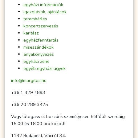
egyházi információk
igazolások, ajánlások
terembérlés
koncertszervezés
karitász
egyházfenntartás
miseszándékok
anyakönyvezés
egyházi zene
egyéb egyházi ügyek
info@margitos.hu
+36 1 329 4893
+36 20 289 3425
Vagy látogass el hozzánk személyesen hétfőtől szerdáig
15.00 és 18.00 óra között!
1132 Budapest, Váci út 34.