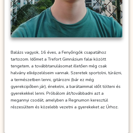
Balázs vagyok, 16 éves, a Fenyőrigók csapatához
tartozom. Időmet a Trefort Gimnázium falai között
tengetem, a továbbtanulásomat illetően még csak
halvány elképzeléseim vannak. Szeretek sportolni, túrázni,
a természetben lenni, gitározni (bár ez még
gyerekcipőben jár), énekelni, a barátaimmal időt tölteni és
gyerekekkel lenni. Próbálom át/továbbadni azt a
megannyi csodát, amelyben a Regnumon keresztül
részesültem és közelebb vezetni a gyerekeket az Úrhoz.