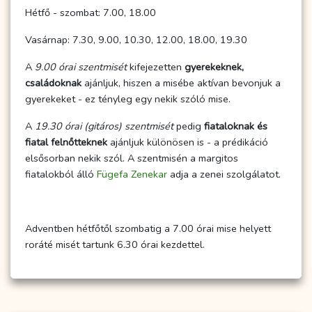
Hétfő - szombat: 7.00, 18.00
Vasárnap: 7.30, 9.00, 10.30, 12.00, 18.00, 19.30
A
9.00 órai szentmisét
kifejezetten
gyerekeknek,
családoknak
ajánljuk, hiszen a misébe aktívan bevonjuk a
gyerekeket - ez tényleg egy nekik szóló mise.
A
19.30 órai (gitáros) szentmisét
pedig
fiataloknak és
fiatal felnőtteknek
ajánljuk különösen is - a prédikáció
elsősorban nekik szól. A szentmisén a margitos
fiatalokból álló
Fügefa Zenekar
adja a zenei szolgálatot.
Adventben hétfőtől szombatig a 7.00 órai mise helyett
roráté misét tartunk 6.30 órai kezdettel.