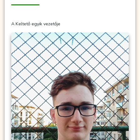
A Keltető egyik vezetője